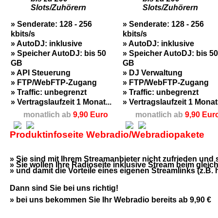
Slots/Zuhörern
Slots/Zuhörern
» Senderate: 128 - 256
» Senderate: 128 - 256
kbits/s
kbits/s
» AutoDJ: inklusive
» AutoDJ: inklusive
» Speicher AutoDJ: bis 50
» Speicher AutoDJ: bis 50
GB
GB
» API Steuerung
» DJ Verwaltung
» FTP/WebFTP-Zugang
» FTP/WebFTP-Zugang
» Traffic: unbegrenzt
» Traffic: unbegrenzt
» Vertragslaufzeit 1 Monat...
» Vertragslaufzeit 1 Monat.
monatlich ab
9,90 Euro
monatlich ab
9,90 Eur
Produktinfoseite Webradio/Webradiopakete
» Sie sind mit Ihrem Streamanbieter nicht zufrieden un
» Sie wollen Ihre Radioseite inklusive Stream beim glei
» und damit die Vorteile eines eigenen Streamlinks (z.B.
Dann sind Sie bei uns richtig!
» bei uns bekommen Sie Ihr Webradio bereits ab 9,90 €