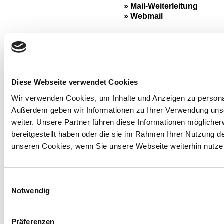
» Mail-Weiterleitung
» Webmail
» FTP Zugang
» FTP-Konten Verwaltung
» PHP, CGI
» Webseitenstatistik
» bei einer Mindestvertragslaufzeit von 6 Monaten beträ
» bei einer Mindestvertragslaufzeit von 12 Monaten betr
Diese Webseite verwendet Cookies
» Werbefrei
» Anleitungen zu den einzelnen Optionen finden Sie im
» Streamcaster.de stellt die Lizenzen (Gema und GVL)
Wir verwenden Cookies, um Inhalte und Anzeigen zu personali
» Traffic
Außerdem geben wir Informationen zu Ihrer Verwendung uns
STARTSEITE
|
AGB
|
WIDERRUFSRECHT
|
DATENSCHUT
» Support
weiter. Unsere Partner führen diese Informationen mögliche
bereitgestellt haben oder die sie im Rahmen Ihrer Nutzung 
unseren Cookies, wenn Sie unsere Webseite weiterhin nutze
Gem. § 19 UStG (Kleinunternehmerreg
Einwilligungsauswahl
Die Seite wurde aufg
Notwendig
Präferenzen