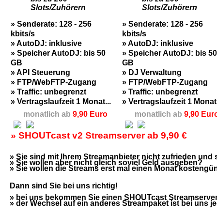
Slots/Zuhörern
Slots/Zuhörern
» Senderate: 128 - 256
» Senderate: 128 - 256
kbits/s
kbits/s
» AutoDJ: inklusive
» AutoDJ: inklusive
» Speicher AutoDJ: bis 50
» Speicher AutoDJ: bis 50
GB
GB
» API Steuerung
» DJ Verwaltung
» FTP/WebFTP-Zugang
» FTP/WebFTP-Zugang
» Traffic: unbegrenzt
» Traffic: unbegrenzt
» Vertragslaufzeit 1 Monat...
» Vertragslaufzeit 1 Monat.
monatlich ab
9,90 Euro
monatlich ab
9,90 Eur
» SHOUTcast v2 Streamserver ab 9,90 €
» Sie sind mit Ihrem Streamanbieter nicht zufrieden un
» Sie wollen aber nicht gleich soviel Geld ausgeben?
» Sie wollen die Streams erst mal einen Monat kostengün
Dann sind Sie bei uns richtig!
» bei uns bekommen Sie einen SHOUTcast Streamserver b
» der Wechsel auf ein anderes Streampaket ist bei uns j