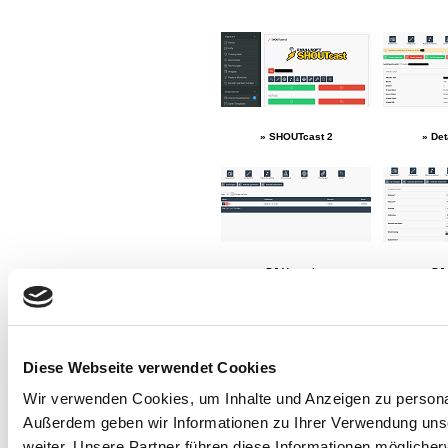
» SHOUTcast 2
» Det
» DJ Verwaltung
» DJ 
» bei einer Mindestvertragslaufzeit von 1 Monat. Kündig
Diese Webseite verwendet Cookies
» Anleitungen zu den einzelnen Optionen finden Sie i
» Streamcaster.de stellt die Lizenzen (Gema und GVL)
Wir verwenden Cookies, um Inhalte und Anzeigen zu personali
Außerdem geben wir Informationen zu Ihrer Verwendung uns
STARTSEITE
|
AGB
|
WIDERRUFSRECHT
|
DATENSCHUT
weiter. Unsere Partner führen diese Informationen mögliche