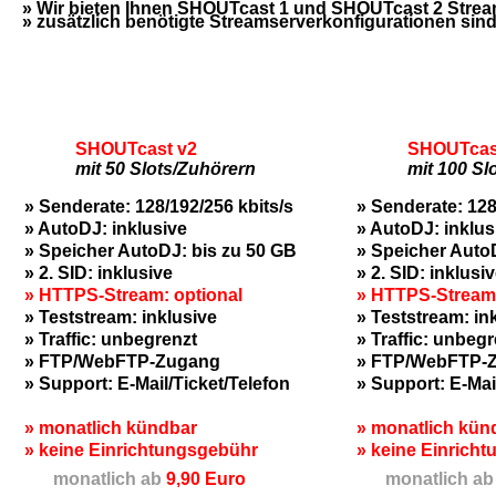
» Wir bieten Ihnen SHOUTcast 1 und SHOUTcast 2 Stream
» zusätzlich benötigte Streamserverkonfigurationen sind j
SHOUTcast v2
SHOUTcas
mit 50 Slots/Zuhörern
mit 100 Sl
» Senderate: 128/192/256 kbits/s
» Senderate: 128
» AutoDJ: inklusive
» AutoDJ: inklus
» Speicher AutoDJ: bis zu 50 GB
» Speicher Auto
» 2. SID: inklusive
» 2. SID: inklusi
» HTTPS-Stream: optional
» HTTPS-Stream:
» Teststream: inklusive
» Teststream: in
» Traffic: unbegrenzt
» Traffic: unbeg
» FTP/WebFTP-Zugang
» FTP/WebFTP-
» Support: E-Mail/Ticket/Telefon
» Support: E-Mai
» monatlich kündbar
» monatlich kün
» keine Einrichtungsgebühr
» keine Einrich
monatlich ab
9,90 Euro
monatlich ab