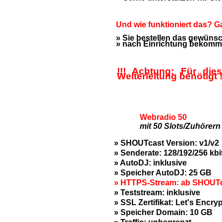
Und wie funktioniert das? Ga
» Sie bestellen das gewünsch
» nach Einrichtung bekommen
!!! Achtung: Für di
Weiterleitung benötigt !
Webradio 50
mit 50 Slots/Zuhörern
» SHOUTcast Version: v1/v2
» Senderate: 128/192/256 kbi
» AutoDJ: inklusive
» Speicher AutoDJ: 25 GB
» HTTPS-Stream: ab SHOUTc
» Teststream: inklusive
» SSL Zertifikat: Let's Encryp
» Speicher Domain: 10 GB