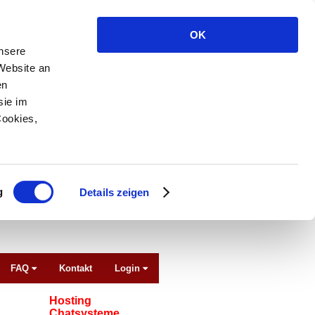
OK
unsere
Website an
en
sie im
Cookies,
g
Details zeigen
FAQ
Kontakt
Login
Hosting
Chatsysteme