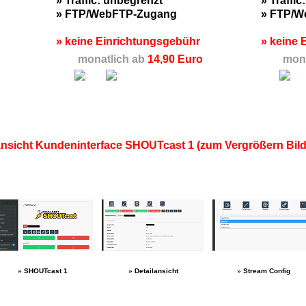
» Traffic: unbegrenzt
» Traffi
» FTP/WebFTP-Zugang
» FTP/W
» keine Einrichtungsgebühr
» keine 
monatlich ab
14,90 Euro
mona
ansicht Kundeninterface SHOUTcast 1 (zum Vergrößern Bild
» SHOUTcast 1
» Detailansicht
» Stream Config