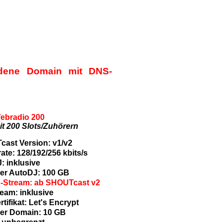
andene Domain mit DNS-
ebradio 200
it 200 Slots/Zuhörern
ast Version: v1/v2
ate: 128/192/256 kbits/s
: inklusive
er AutoDJ: 100 GB
-Stream: ab SHOUTcast v2
ream: inklusive
tifikat: Let's Encrypt
her Domain: 10 GB