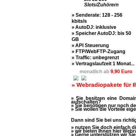
Slots/Zuhörern
» Senderate: 128 - 256
kbits/s
» AutoDJ: inklusive
» Speicher AutoDJ: bis 50
GB
» API Steuerung
» FTP/WebFTP-Zugang
» Traffic: unbegrenzt
» Vertragslaufzeit 1 Monat...
monatlich ab
9,90 Euro
» Webradiopakete für I
» Sie besitzen eine Domai
aufschalten?
» Sie benötigen nur noch d
» Sie wollen die Vorteile ei
Dann sind Sie bei uns richti
» nutzen Sie doch einfach d
» wir bieten Ihnen hier Web
» Gerne unterstützen wir Si