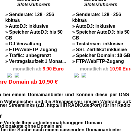
Slots/Zuhörern
Slots/Zuhörern
» Senderate: 128 - 256
» Senderate: 128 - 256
kbits/s
kbits/s
» AutoDJ: inklusive
» AutoDJ: inklusive
» Speicher AutoDJ: bis 50
» Speicher AutoDJ: bis 50
GB
GB
» DJ Verwaltung
» Teststream: inklusive
» FTP/WebFTP-Zugang
» SSL Zertifikat inklusive
» Traffic: unbegrenzt
» Speicher Domain: 10 GB
» Vertragslaufzeit 1 Monat...
» FTP/WebFTP-Zugang
monatlich ab
9,90 Euro
monatlich ab
10,90 Eur
hre Domain ab 10,90 €
n bei einem Domainanbieter und können diese per DNS Ei
en Webspeicher und die Streamserver, um ein Webradio au
gener Streamlinks (z.B. http://IHRRADIO.de:Port) für Ihr Radi
g!
ie Vorteile Ihrer anbieterunabhängigen Domain...
radiopakete ohne Domain an!
e bei der Suche nach einem passenden Domainanbieter....