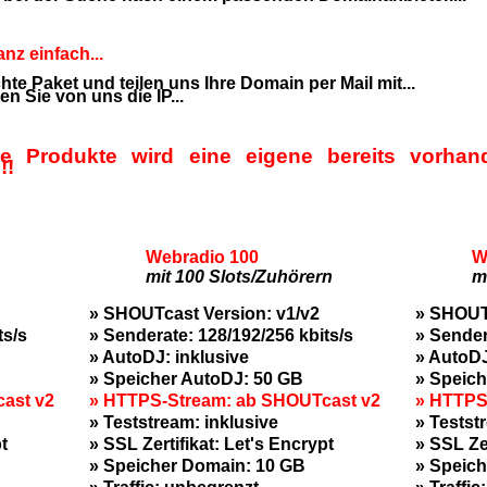
nz einfach...
te Paket und teilen uns Ihre Domain per Mail mit...
 Sie von uns die IP...
ese Produkte wird eine eigene bereits vorh
!!
Webradio 100
W
mit 100 Slots/Zuhörern
m
» SHOUTcast Version: v1/v2
» SHOUTc
ts/s
» Senderate: 128/192/256 kbits/s
» Sender
» AutoDJ: inklusive
» AutoDJ
» Speicher AutoDJ: 50 GB
» Speich
ast v2
» HTTPS-Stream: ab SHOUTcast v2
» HTTPS
» Teststream: inklusive
» Testst
t
» SSL Zertifikat: Let's Encrypt
» SSL Zer
» Speicher Domain: 10 GB
» Speic