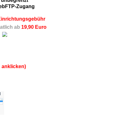
c: unbegrenzt
ebFTP-Zugang
Einrichtungsgebühr
tlich ab
19,90 Euro
 anklicken)