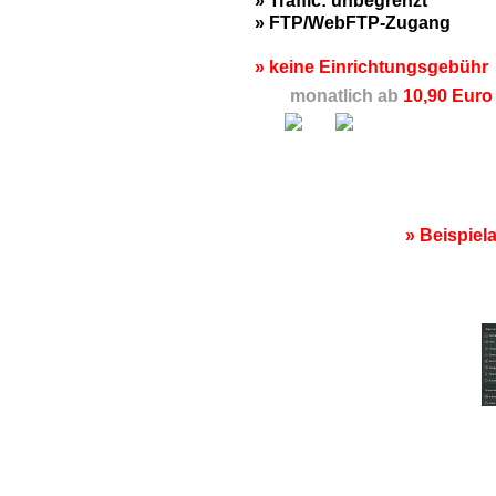
» Traffic: unbegrenzt
» FTP/WebFTP-Zugang
» keine Einrichtungsgebühr
monatlich ab
10,90 Euro
» Beispiel