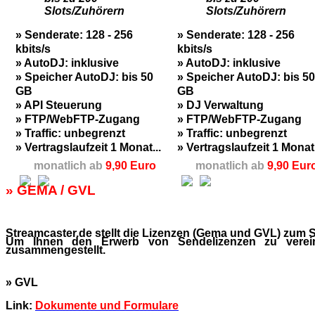
Slots/Zuhörern
Slots/Zuhörern
» Senderate: 128 - 256
» Senderate: 128 - 256
kbits/s
kbits/s
» AutoDJ: inklusive
» AutoDJ: inklusive
» Speicher AutoDJ: bis 50
» Speicher AutoDJ: bis 50
GB
GB
» API Steuerung
» DJ Verwaltung
» FTP/WebFTP-Zugang
» FTP/WebFTP-Zugang
» Traffic: unbegrenzt
» Traffic: unbegrenzt
» Vertragslaufzeit 1 Monat...
» Vertragslaufzeit 1 Monat.
monatlich ab
9,90 Euro
monatlich ab
9,90 Eur
» GEMA / GVL
Streamcaster.de stellt die Lizenzen (Gema und GVL) zum
Um Ihnen den Erwerb von Sendelizenzen zu vereinf
zusammengestellt.
» GVL
Link:
Dokumente und Formulare